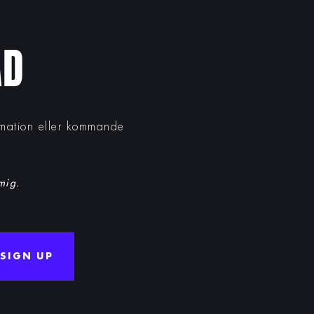
AD
ormation eller kommande
 mig.
SIGN UP