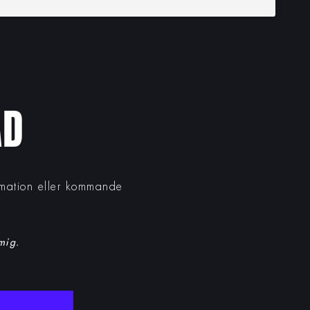
AD
ormation eller kommande
 mig.