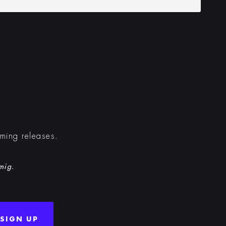
oming releases.
 mig.
SIGN UP