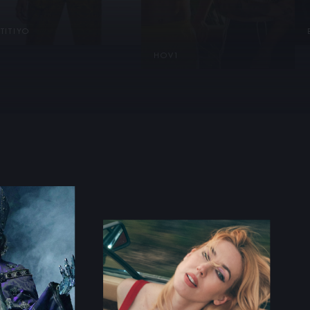
TITIYO
HOV1