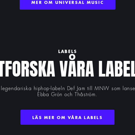
MER OM UNIVERSAL MUSIC
LABELS
TFORSKA VÅRA LABE
 legendariska hiphop-labeln Def Jam till MNW som lans
Ebba Grön och Thåström.
LÄS MER OM VÅRA LABELS