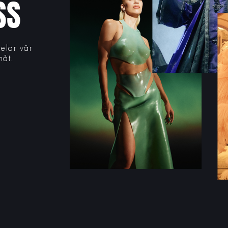
SS
delar vår
måt.