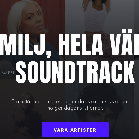
AMILJ, HELA VÄ
SOUNDTRACK
OLIVIA DEAN
MAPEI
Framstående artister, legendariska musikskatter och
morgondagens stjärnor.
VÅRA ARTISTER