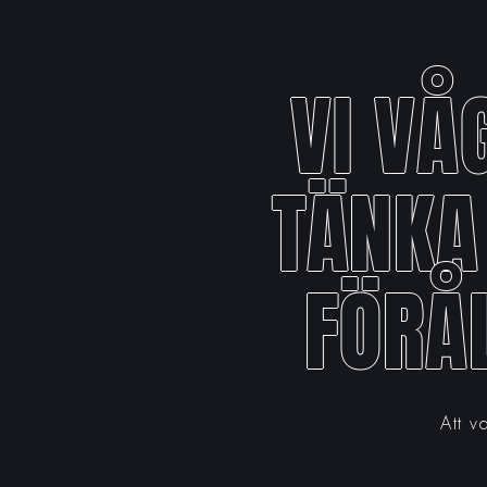
VI VÅ
TÄNKA
FÖRÅ
Att v