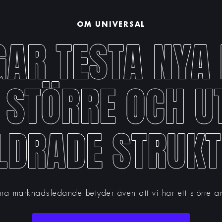
OM UNIVERSAL
GAR TESTA NYA 
 STÖRRE OCH 
LDRADE STRUKT
ara marknadsledande betyder även att vi har ett större a