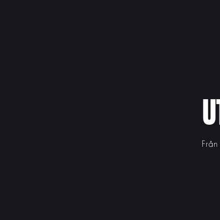
U
Från