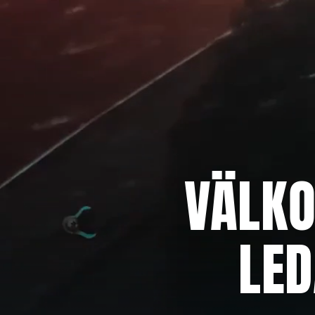
VÄLK
LE