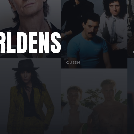
RLDENS
ORUP
QUEEN