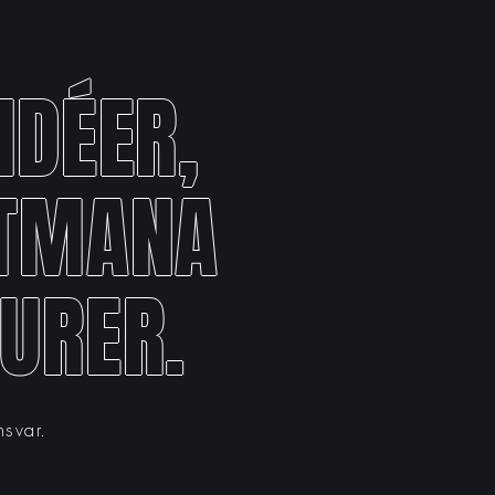
IDÉER,
UTMANA
URER.
nsvar.